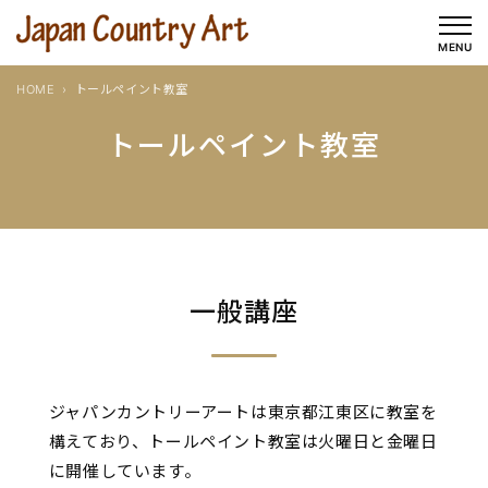
内
容
MENU
を
HOME
トールペイント教室
ス
キ
トールペイント教室
ッ
プ
一般講座
ジャパンカントリーアートは東京都江東区に教室を
構えており、トールペイント教室は火曜日と金曜日
に開催しています。