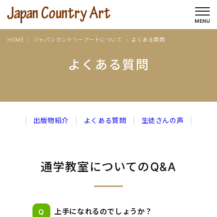
内
容
MENU
を
HOME
ジャパンカントリーアートについて
よくある質問
ス
キ
よくある質問
ッ
プ
出版物紹介
よくある質問
生徒さんの声
通学教室についてのQ&A
上手になれるのでしょうか？